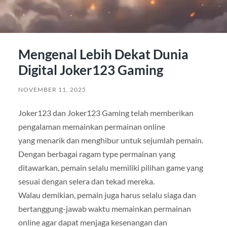
Mengenal Lebih Dekat Dunia
Digital Joker123 Gaming
NOVEMBER 11, 2025
Joker123 dan Joker123 Gaming telah memberikan
pengalaman memainkan permainan online
yang menarik dan menghibur untuk sejumlah pemain.
Dengan berbagai ragam type permainan yang
ditawarkan, pemain selalu memiliki pilihan game yang
sesuai dengan selera dan tekad mereka.
Walau demikian, pemain juga harus selalu siaga dan
bertanggung-jawab waktu memainkan permainan
online agar dapat menjaga kesenangan dan