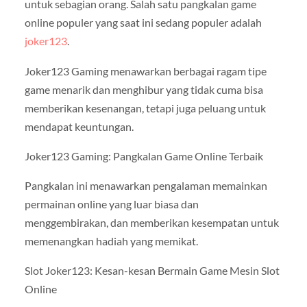
untuk sebagian orang. Salah satu pangkalan game
online populer yang saat ini sedang populer adalah
joker123
.
Joker123 Gaming menawarkan berbagai ragam tipe
game menarik dan menghibur yang tidak cuma bisa
memberikan kesenangan, tetapi juga peluang untuk
mendapat keuntungan.
Joker123 Gaming: Pangkalan Game Online Terbaik
Pangkalan ini menawarkan pengalaman memainkan
permainan online yang luar biasa dan
menggembirakan, dan memberikan kesempatan untuk
memenangkan hadiah yang memikat.
Slot Joker123: Kesan-kesan Bermain Game Mesin Slot
Online