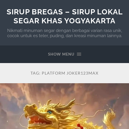
SIRUP BREGAS – SIRUP LOKAL
SEGAR KHAS YOGYAKARTA
Nikmati minuman segar dengan berbagai varian rasa unik,
cocok untuk es teler, puding, dan kreasi minuman lainnya.
SHOW MENU
TAG:
PLATFORM JOKER123MAX